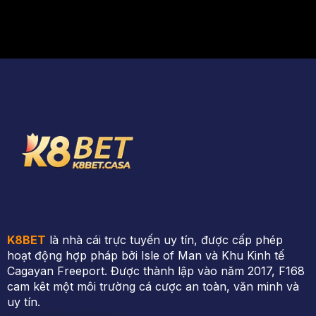
K8BET
là nhà cái trực tuyến uy tín, được cấp phép
hoạt động hợp pháp bởi Isle of Man và Khu Kinh tế
Cagayan Freeport. Được thành lập vào năm 2017, F168
cam kêt một môi trường cá cược an toàn, văn minh và
uy tín.