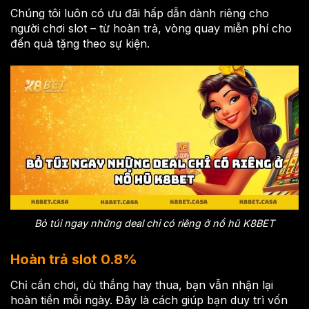
Chúng tôi luôn có ưu đãi hấp dẫn dành riêng cho
người chơi slot – từ hoàn trả, vòng quay miễn phí cho
đến quà tặng theo sự kiện.
Bỏ túi ngay những deal chỉ có riêng ở nổ hũ K8BET
Hoàn trả slot 0.8%
Chỉ cần chơi, dù thắng hay thua, bạn vẫn nhận lại
hoàn tiền mỗi ngày. Đây là cách giúp bạn duy trì vốn