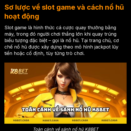
Sơ lược về slot game và cách nổ hũ
hoạt động
Slot game là hình thức cá cược quay thưởng bằng
máy, trong đó người chơi thắng lớn khi quay trúng
biểu tượng đặc biệt – gọi là nổ hũ. Tại trang chủ, cơ
chế nổ hũ được xây dựng theo mô hình jackpot lũy
tiến hoặc cố định, tùy từng trò chơi.
Toàn cảnh về sảnh nổ hũ K8BET