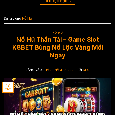
TIẾP TỤC ĐỌC
→
Đăng trong
Nổ Hũ
NỔ HŨ
Nổ Hũ Thần Tài – Game Slot
K8BET Bùng Nổ Lộc Vàng Mỗi
Ngày
ĐĂNG VÀO
THÁNG NĂM 17, 2025
BỞI
SEO
17
Th5