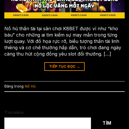
Nổ hũ thần tài tại sân chơi K8BET được ví như “kho
báu” cho những ai tìm kiếm sự may mắn trong từng
lượt quay. Với đồ họa rực rỡ, biểu tượng thần tài linh
thiêng và cơ chế thưởng hấp dẫn, trò chơi đang ngày
càng thu hút cộng đồng yêu slot đổi thưởng. […]
TIẾP TỤC ĐỌC
→
Đăng trong
Nổ Hũ
Tìm kiếm
TÌM