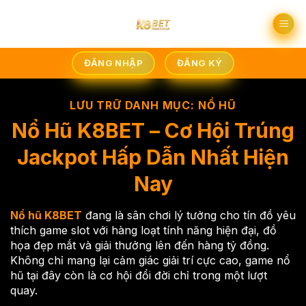
Bỏ
qua
nội
dung
ĐĂNG NHẬP
ĐĂNG KÝ
LƯU TRỮ DANH MỤC:
NỔ HŨ
Nổ Hũ K8BET – Cơ Hội Trúng
Jackpot Hấp Dẫn Nhất Hiện
Nay
Nổ hũ K8BET
đang là sân chơi lý tưởng cho tín đồ yêu
thích game slot với hàng loạt tính năng hiện đại, đồ
họa đẹp mắt và giải thưởng lên đến hàng tỷ đồng.
Không chỉ mang lại cảm giác giải trí cực cao, game nổ
hũ tại đây còn là cơ hội đổi đời chỉ trong một lượt
quay.