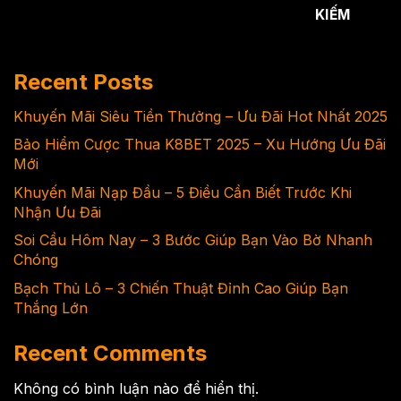
KIẾM
Recent Posts
Khuyến Mãi Siêu Tiền Thưởng – Ưu Đãi Hot Nhất 2025
Bảo Hiểm Cược Thua K8BET 2025 – Xu Hướng Ưu Đãi
Mới
Khuyến Mãi Nạp Đầu – 5 Điều Cần Biết Trước Khi
Nhận Ưu Đãi
Soi Cầu Hôm Nay – 3 Bước Giúp Bạn Vào Bờ Nhanh
Chóng
Bạch Thủ Lô – 3 Chiến Thuật Đỉnh Cao Giúp Bạn
Thắng Lớn
Recent Comments
Không có bình luận nào để hiển thị.